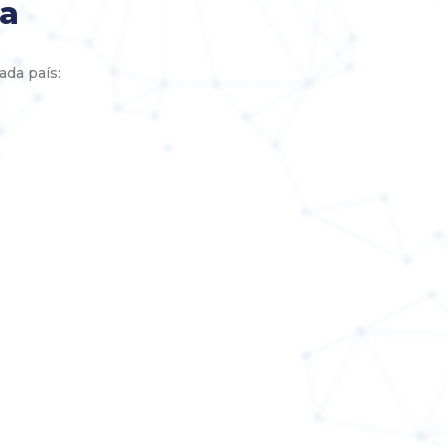
pa
ada país: