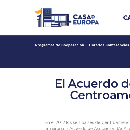
C
Programas de Cooperación
Horarios Conferencias
El Acuerdo d
Centroamé
En el 2012 los seis países de Centroaméric
firmaron un Acuerdo de Asociación (AdA) c