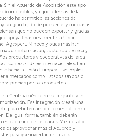
a. Sin el Acuerdo de Asociación este tipo
sido imposibles, ya que además de la
cuerdo ha permitido las acciones de
y un gran tejido de pequeñas y medianas
iensan que no pueden exportar y gracias
 que apoya financieramente la Unión
mo Agexport, Mineco y otras más han
ación, información, asistencia técnica y
s productores y cooperativas del área
oducir con estándares internacionales, han
te hacia la Unión Europea. Eso implica
er a mercados como Estados Unidos o
nos precios por sus productos.
erne a Centroamérica en su conjunto y es
monización. Esa integración creará una
nto para el intercambio comercial como
ión. De igual forma, también deberán
a en cada uno de los países. Y el desafío
pea es aprovechar más el Acuerdo y
stas para que inviertan en la zona.