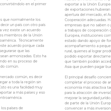
convirtiéndolo en el primer
exportar a la Unión Europe
de exportaciones hubieran 
apertura del mercado, el A
 es que normalmente los
Cooperación adecuadas. Ha
decir un país con otro país
empresas que no saben o p
ra vez existe un acuerdo
a trabajos de cooperación
íses miembros de la Unión
Europea, instituciones co
ntroamérica. Técnicamente
estado dando apoyo de form
 este acuerdo porque cada
acompañamiento a pequeño
segurarse que las
rural, quienes al lograr pr
 sean armonizadas. Esto ha
podido exportar directamen
ndo en su proceso de
que también podrán acced
cado común.
Asia que pueden pagar bue
 mercado común, es decir
El principal desafío conci
gar a toda la región sin
completar el proceso de ar
 Esto es una facilidad muy
economía más atractiva ta
xportar a más países y eso
para la atracción de invers
entroamérica.
mejorar la seguridad jurídic
de parte de la Unión Euro
 los países de
convencer a más inversioni