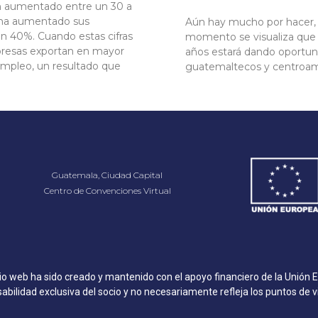
n aumentado entre un 30 a
 ha aumentado sus
Aún hay mucho por hacer, p
n 40%. Cuando estas cifras
momento se visualiza que 
presas exportan en mayor
años estará dando oportu
empleo, un resultado que
guatemaltecos y centroam
Guatemala, Ciudad Capital
Centro de Convenciones Virtual
tio web ha sido creado y mantenido con el apoyo financiero de la Unión 
bilidad exclusiva del socio y no necesariamente refleja los puntos de v