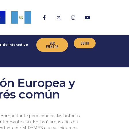
VER
DDHH
rido Interactivo
EVENTOS
ión Europea y
erés común
es importante pero conocer las historias
 interesante aún. En los últimos años ha
ortante de MIPYMES que ya iniciaron a