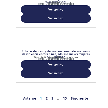
Nacional 2019
Tipo: Diagnóstico
Resultado: R2
Tema: Documentos Generales
Ver archivo
Ver archivo
Ruta de atención y derivación comunitaria a casos
de violencia contra niñez, adolescencia y mujeres
de Sumpango
Tipo: Audiovisual, Infografía, Afiches
Resultado: R2
Tema: Documentos Generales
Ver archivo
Ver archivo
2
3
15
Siguiente
Anterior
1
…