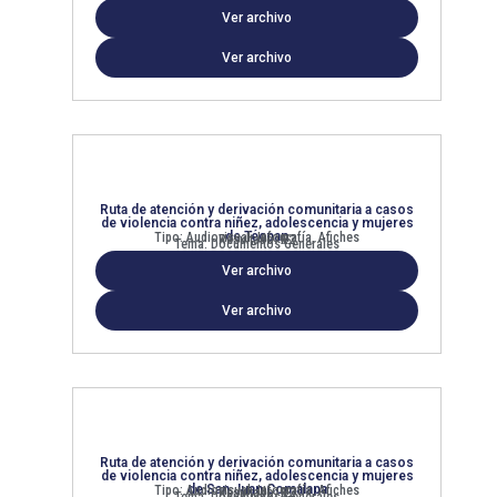
Ver archivo
Ver archivo
Ruta de atención y derivación comunitaria a casos
de violencia contra niñez, adolescencia y mujeres
de Técpan
Tipo: Audiovisual, Infografía, Afiches
Resultado: R2
Tema: Documentos Generales
Ver archivo
Ver archivo
Ruta de atención y derivación comunitaria a casos
de violencia contra niñez, adolescencia y mujeres
de San Juan Comalapa
Tipo: Audiovisual, Infografía, Afiches
Resultado: R2
Tema: Documentos Generales