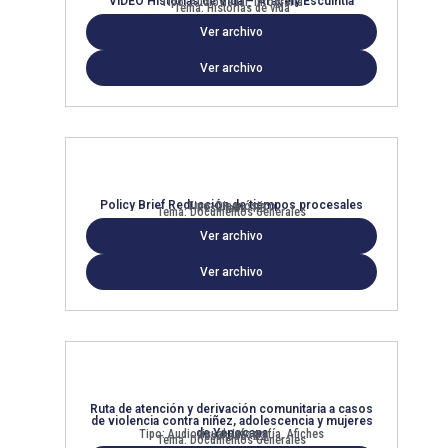
VIDEO Historias de Vida – Aracely Escuintla
Tipo: Audiovisual, Infografía
Tema: Historias de vida
Ver archivo
Ver archivo
Policy Brief Reducción de tiempos procesales
Tipo: Diagnóstico
Resultado: R3
Tema: Documentos Generales
Ver archivo
Ver archivo
Ruta de atención y derivación comunitaria a casos
de violencia contra niñez, adolescencia y mujeres
de Yepocapa
Tipo: Audiovisual, Infografía, Afiches
Resultado: R2
Tema: Documentos Generales