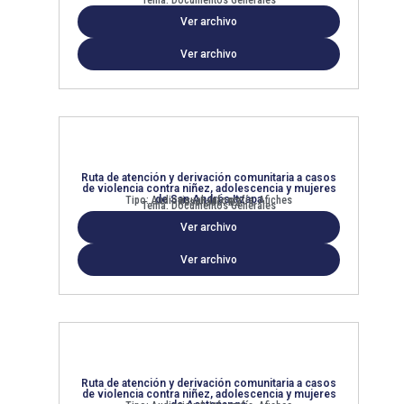
Ver archivo
Ver archivo
Ruta de atención y derivación comunitaria a casos
de violencia contra niñez, adolescencia y mujeres
de San Andrés Itzapa
Tipo: Audiovisual, Infografía, Afiches
Resultado: R2
Tema: Documentos Generales
Ver archivo
Ver archivo
Ruta de atención y derivación comunitaria a casos
de violencia contra niñez, adolescencia y mujeres