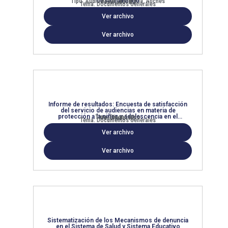
de Acatenango
Tipo: Audiovisual, Infografía, Afiches
Resultado: R2
Tema: Documentos Generales
Ver archivo
Ver archivo
Informe de resultados: Encuesta de satisfacción
del servicio de audiencias en materia de
protección a la niñez y adolescencia en el
Tipo: Diagnóstico
Resultado: R3
Tema: Documentos Generales
departamento de Chimaltenango
Ver archivo
Ver archivo
Sistematización de los Mecanismos de denuncia
en el Sistema de Salud y Sistema Educativo